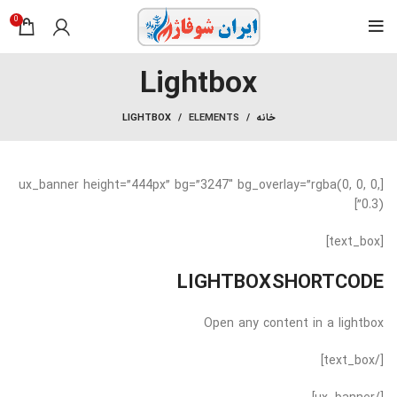
0
Lightbox
خانه
ELEMENTS
LIGHTBOX
[ux_banner height=”444px” bg=”3247″ bg_overlay=”rgba(0, 0, 0,
0.3)”]
[text_box]
LIGHTBOX SHORTCODE
Open any content in a lightbox
[/text_box]