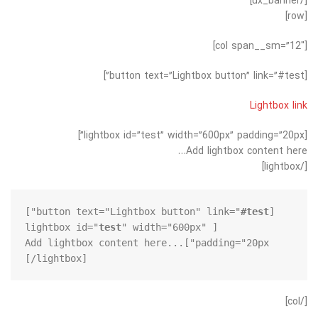
[/ux_banner]
[row]
[col span__sm=”12″]
[button text=”Lightbox button” link=”#test”]
Lightbox link
[lightbox id=”test” width=”600px” padding=”20px”]
Add lightbox content here…
[/lightbox]
"]
#test
[button text="Lightbox button" link="
test
" width="600px" 
[lightbox id="
padding="20px"]Add lightbox content here...
[/lightbox]
[/col]