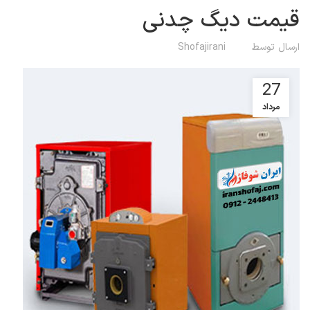
قیمت دیگ چدنی
ارسال توسط
Shofajirani
27
مرداد