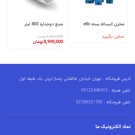
مخزن انبساط بسته elbi
منبع دوجداره 400 لیتر
تماس بگیرید
9,500,000
تومان
8,990,000
تومان
آدرس فروشگاه : تهران خیابان طالقانی پاساژ ایران بک طبقه اول
تلفن همراه :
09122448413
تلفن فروشگاه :
02188321700
نماد الکترونیک ما