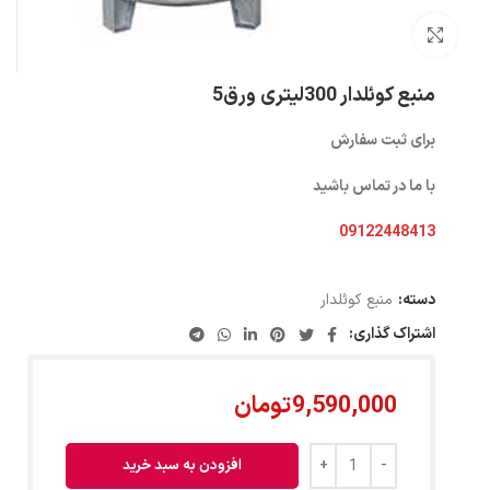
بزرگنمایی تصویر
منبع کوئلدار 300لیتری ورق5
برای ثبت سفارش
با ما در تماس باشید
09122448413
دسته:
منبع کوئلدار
اشتراک گذاری:
9,590,000
تومان
افزودن به سبد خرید