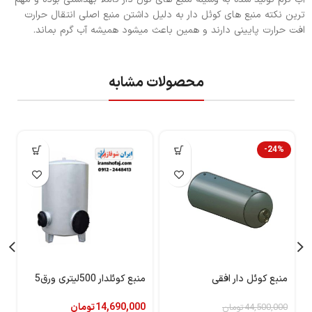
ترین نکته منبع های کوئل دار به دلیل داشتن منبع اصلی انتقال حرارت
افت حرارت پایینی دارند و همین باعث میشود همیشه آب گرم بماند.
محصولات مشابه
-24%
منبع کوئل دار افقی
منبع کوئلدار 500لیتری ورق5
من
14,690,000
تومان
0
44,500,000
تومان