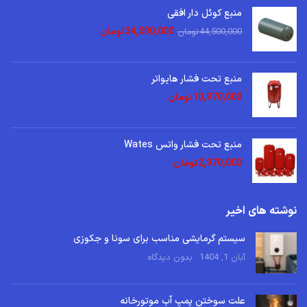
منبع کوئل دار افقی
34,000,000
تومان
44,500,000
تومان
منبع تحت فشار هایواتر
10,970,000
تومان
منبع تحت فشار واتس Wates
2,970,000
تومان
نوشته های اخیر
سیستم گرمایشی مناسب برای سونا و جکوزی
آبان 1, 1404
بدون دیدگاه
علت سوختن پمپ آب موتورخانه